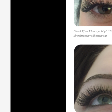
Före & Efter 12 mm, cc böj 0.18
Singelfransar/ silkesfransar