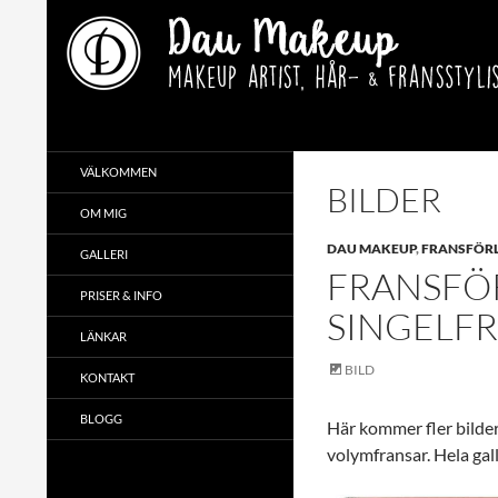
Hoppa
till
innehåll
Sök
Makeup artist, hår- & fransstylist i Uppsala
VÄLKOMMEN
BILDER
OM MIG
DAU MAKEUP
,
FRANSFÖR
GALLERI
FRANSFÖ
PRISER & INFO
SINGELFR
LÄNKAR
BILD
KONTAKT
BLOGG
Här kommer fler bilder
volymfransar. Hela gall