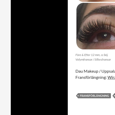
Före & Efter 12 mm, cc böj
Volymfransar / Silkesfransar
Dau Makeup / Uppsal
Fransförlängning:
Wir
FRANSFÖRLÄNGNING