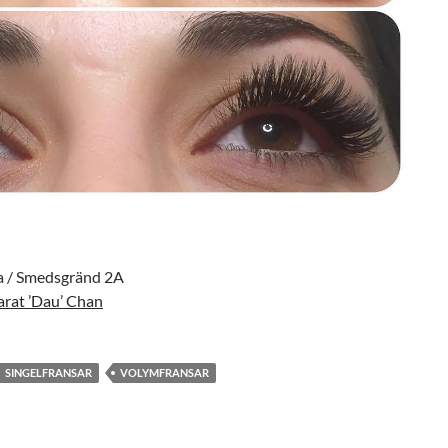
a / Smedsgränd 2A
arat ’Dau’ Chan
SINGELFRANSAR
VOLYMFRANSAR