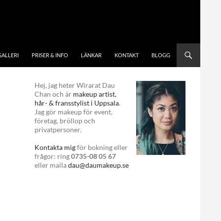
GALLERI
PRISER & INFO
LÄNKAR
KONTAKT
BLOGG
Hej, jag heter Wirarat Dau
Chan och är
makeup artist,
hår- & fransstylist i Uppsala
.
Jag gör makeup för event,
företag, bröllop och
privatpersoner.
Kontakta mig
för bokning eller
frågor: ring
0735-08 05 67
eller maila
dau@daumakeup.se