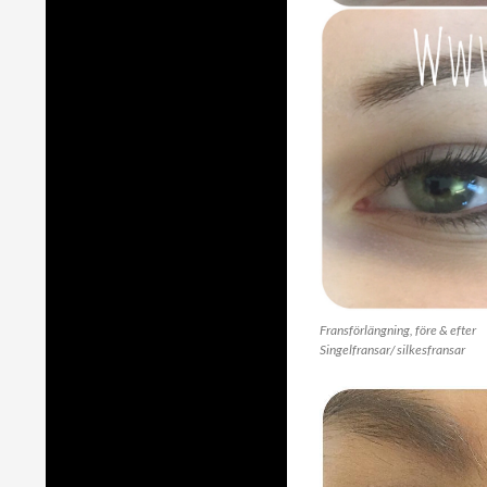
Fransförlängning, före & efter
Singelfransar/ silkesfransar