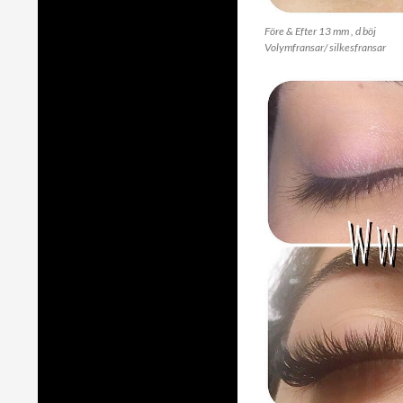
Före & Efter 13 mm , d böj
Volymfransar/ silkesfransar