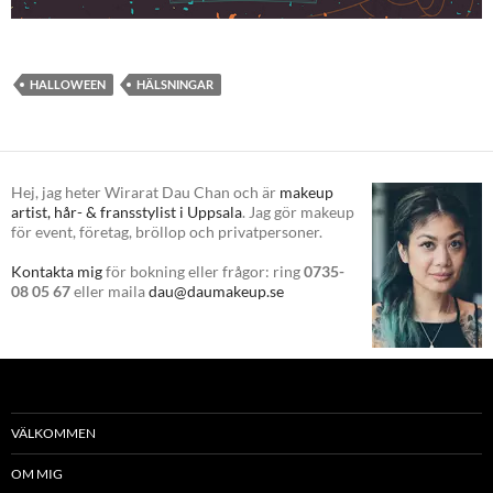
HALLOWEEN
HÄLSNINGAR
Hej, jag heter Wirarat Dau Chan och är
makeup
artist, hår- & fransstylist i Uppsala
. Jag gör makeup
för event, företag, bröllop och privatpersoner.
Kontakta mig
för bokning eller frågor: ring
0735-
08 05 67
eller maila
dau@daumakeup.se
VÄLKOMMEN
OM MIG