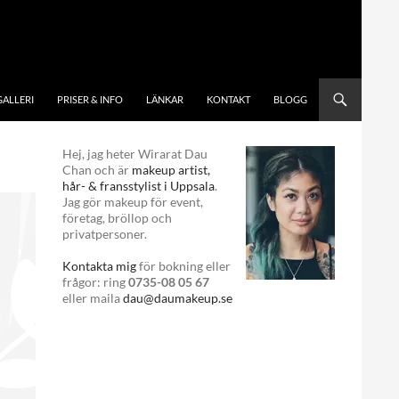
GALLERI
PRISER & INFO
LÄNKAR
KONTAKT
BLOGG
Hej, jag heter Wirarat Dau
Chan och är
makeup artist,
hår- & fransstylist i Uppsala
.
Jag gör makeup för event,
företag, bröllop och
privatpersoner.
Kontakta mig
för bokning eller
frågor: ring
0735-08 05 67
eller maila
dau@daumakeup.se