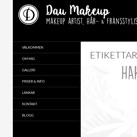
Hoppa
till
innehåll
Sök
Makeup artist, hår- & fransstylist i Uppsala
VÄLKOMMEN
ETIKETTA
OM MIG
GALLERI
PRISER & INFO
LÄNKAR
KONTAKT
BLOGG