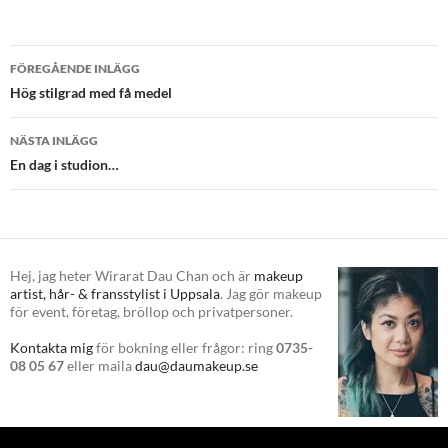
Inläggsnavigering
FÖREGÅENDE INLÄGG
Hög stilgrad med få medel
NÄSTA INLÄGG
En dag i studion…
Hej, jag heter Wirarat Dau Chan och är
makeup
artist, hår- & fransstylist i Uppsala
. Jag gör makeup
för event, företag, bröllop och privatpersoner.
Kontakta mig
för bokning eller frågor: ring
0735-
08 05 67
eller maila
dau@daumakeup.se