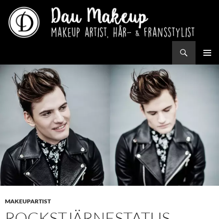
Hoppa
till
innehåll
Sök
Makeup artist, hår- & fransstylist i Uppsala
PRIMÄR
MENY
MAKEUPARTIST
ROCKSTJÄRNESTATUS