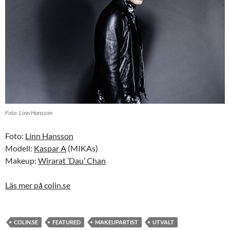
Foto: Linn Hansson
Foto:
Linn Hansson
Modell:
Kaspar A
(MIKAs)
Makeup:
Wirarat ’Dau’ Chan
Läs mer på colin.se
COLIN.SE
FEATURED
MAKEUPARTIST
UTVALT